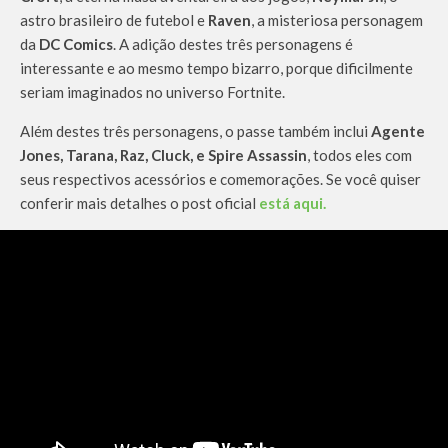
astro brasileiro de futebol e
Raven
, a misteriosa personagem
da
DC Comics
. A adição destes três personagens é
interessante e ao mesmo tempo bizarro, porque dificilmente
seriam imaginados no universo Fortnite.
Além destes três personagens, o passe também inclui
Agente
Jones, Tarana, Raz, Cluck, e Spire Assassin
, todos eles com
seus respectivos acessórios e comemorações. Se você quiser
conferir mais detalhes o post oficial
está aqui.