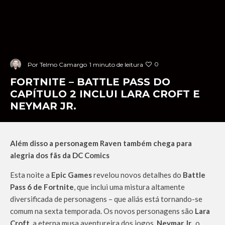
0
Por
Telmo Camargo
1 minuto de leitura
FORTNITE – BATTLE PASS DO
CAPÍTULO 2 INCLUI LARA CROFT E
NEYMAR JR.
Além disso a personagem Raven também chega para
alegria dos fãs da DC Comics
Esta noite a
Epic Games
revelou novos detalhes do
Battle
Pass 6 de Fortnite
, que inclui uma mistura altamente
diversificada de personagens – que aliás está tornando-se
comum na sexta temporada. Os novos personagens são
Lara
Croft
, a eterna musa aventureira dos jogos,
Neymar Jr.
, o