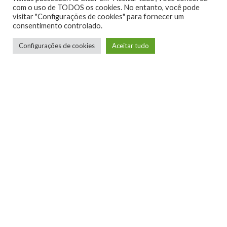
com o uso de TODOS os cookies. No entanto, você pode
visitar "Configurações de cookies" para fornecer um
0
consentimento controlado.
Configurações de cookies
Aceitar tudo
Telmo Camargo