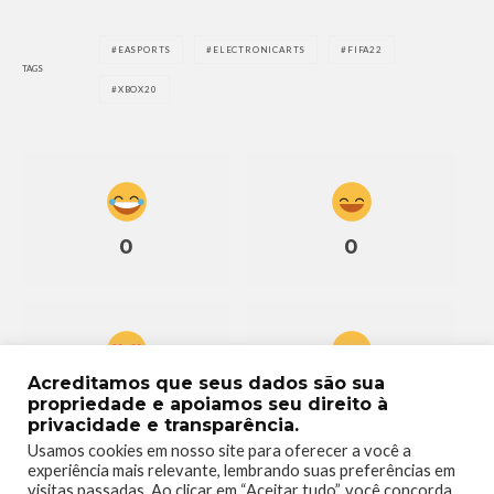
EASPORTS
ELECTRONICARTS
FIFA22
TAGS
XBOX20
0
0
Acreditamos que seus dados são sua
0
0
propriedade e apoiamos seu direito à
privacidade e transparência.
Usamos cookies em nosso site para oferecer a você a
experiência mais relevante, lembrando suas preferências em
visitas passadas. Ao clicar em “Aceitar tudo”, você concorda