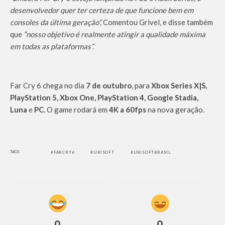
desenvolvedor quer ter certeza de que funcione bem em
consoles da última geração”,
Comentou Grivel, e disse também
que
“nosso objetivo é realmente atingir a qualidade máxima
em todas as plataformas”.
Far Cry 6 chega no dia
7 de outubro
, para
Xbox Series X|S,
PlayStation 5, Xbox One, PlayStation 4, Google Stadia,
Luna
e
PC.
O game rodará em
4K a 60fps
na nova geração.
TAGS
FARCRY6
UBISOFT
UBISOFTBRASIL
0
0