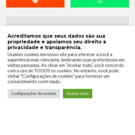
Acreditamos que seus dados são sua
propriedade e apoiamos seu direito à
privacidade e transparência.
Usamos cookies em nosso site para oferecer a você a
experiência mais relevante, lembrando suas preferências em
visitas passadas. Ao clicar em “Aceitar tudo”, você concorda
Telmo Camargo
com o uso de TODOS os cookies. No entanto, você pode
visitar "Configurações de cookies" para fornecer um
Editor Chefe
consentimento controlado.
Idealizador e editor chefe do Xboxmania, Host
Configurações de cookies
Aceitar tudo
do Gamemania Podcast, Xbox Ambassador,
entusiasta dos jogos de corrida e pai do Miguel,
meu Player 2 favorito!