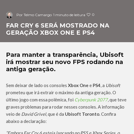
0
Por
Telmo Camargo
1 minuto de leitura
FAR CRY 6 SERÁ MOSTRADO NA
GERAÇÃO XBOX ONE E PS4
Para manter a transparência, Ubisoft
irá mostrar seu novo FPS rodando na
antiga geração.
Sem deixar de lado os consoles
Xbox One
e
PS4
, a
Ubisoft
prometeu que irá extrair o máximo da antiga geração. O
último jogo com essa polêmica, foi
Cyberpunk 2077
, que teve
graves problemas para rodar nesses consoles. A informação
veio de
David Grivel
, que é da
Ubisoft Toronto
. Confira
abaixo a declaração:
“Embora Far Cry 6 esteja lançando no PS5 e Xbox Series, o