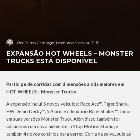
0
Por
Telmo Camargo
1 minuto de leitura
EXPANSÃO HOT WHEELS – MONSTER
TRUCKS ESTÁ DISPONÍVEL
Participe de corridas com dimensões ainda maiores em
HOT WHEELS – Monster Trucks
A expansão inclui 5 novos veículos: Race Ace™, Tiger Shark,
HW Demo Derby™, 5 Alarm e o lendário Bone Shaker™, todos
em suas versões Monster Truck. Além disso também foi
adicionado um novo ambiente, o Stop Motion Studio, e
também 4 novos cenários para correr. Corra na selva, pule as