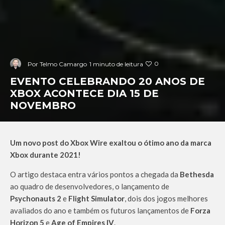
0
Por
Telmo Camargo
1 minuto de leitura
EVENTO CELEBRANDO 20 ANOS DE
XBOX ACONTECE DIA 15 DE
NOVEMBRO
Um novo post do Xbox Wire exaltou o ótimo ano da marca
Xbox durante 2021!
O artigo destaca entra vários pontos a chegada da
Bethesda
ao quadro de desenvolvedores, o lançamento de
Psychonauts 2
e
Flight Simulator
, dois dos jogos melhores
avaliados do ano e também os futuros lançamentos de
Forza
Horizon 5
e
Age of Empires IV
.