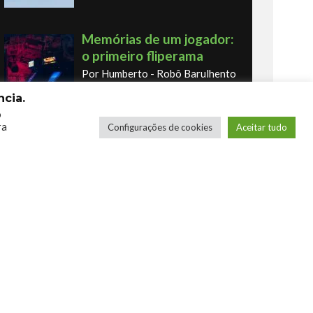
Memórias de um jogador:
o primeiro fliperama
Por Humberto - Robô Barulhento
cia.
o
ra
Configurações de cookies
Aceitar tudo
Os novos Retrôs – Xbox
360 & Ps3
Por George
COMPRE SEUS JOGOS