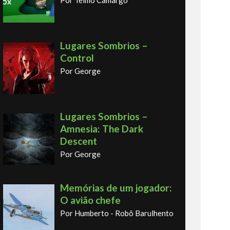
Lugares Sombrios –
Control
Por George
Lugares Sombrios –
Amnesia: The Dark
Descent
Por George
Memórias de um jogador:
O avião chefe
Por Humberto - Robô Barulhento