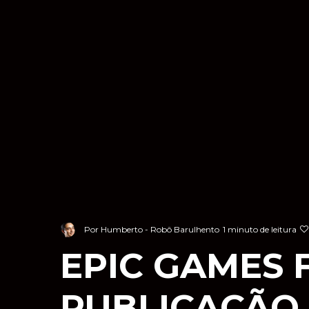
Por
Humberto - Robô Barulhento
1 minuto de leitura
EPIC GAMES 
PUBLICAÇÃO 