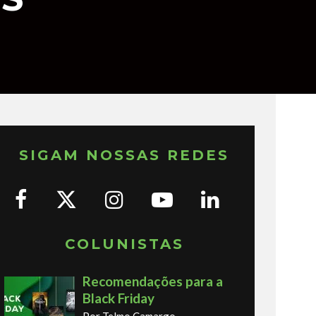
SIGAM NOSSAS REDES
COLUNISTAS
Recomendações para a
Black Friday
Por Telmo Camargo