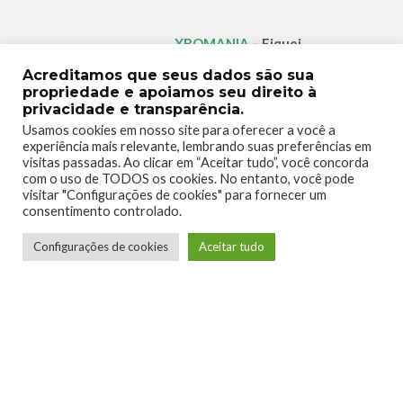
XBOMANIA
– Fiquei
maravilhado com a trilha sonora
Acreditamos que seus dados são sua
do jogo. Foi difícil criar essa
propriedade e apoiamos seu direito à
parte?
privacidade e transparência.
NAVEGANTE ENTERTAINMENT
Usamos cookies em nosso site para oferecer a você a
experiência mais relevante, lembrando suas preferências em
– Obrigado! Estamos felizes que
visitas passadas. Ao clicar em “Aceitar tudo”, você concorda
você tenha gostado da música no
com o uso de TODOS os cookies. No entanto, você pode
Greak. Tivemos muita sorte em
visitar "Configurações de cookies" para fornecer um
consentimento controlado.
poder gravar a música ao vivo
com a Orquestra Filarmônica
Configurações de cookies
Aceitar tudo
Cinco de Mayo de Puebla, no
México. Os compositores Oscar
Alcalá e Majo Félix tiveram que
criar as partituras de cada um dos
instrumentos. Também tínhamos
dois dias para gravar a trilha
sonora, então tínhamos que ter