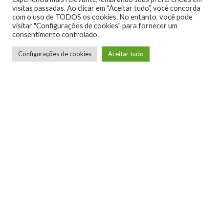
visitas passadas. Ao clicar em “Aceitar tudo”, você concorda
com o uso de TODOS os cookies. No entanto, você pode
visitar "Configurações de cookies" para fornecer um
consentimento controlado.
Configurações de cookies
Aceitar tudo
Fábio Rezende
Carioca da gema, cria de Irajá, leitor incansável,
historiador, gamer. Jogos são mais que lazer,
são obras de arte que moldara minha vida! Sou
entusiasta de todos os gêneros de jogo: jogo
todos, sou bom em poucos e ruim na maioria,
mas o que importa é viver a experiência!