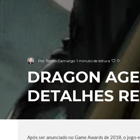
0
Por
Telmo Camargo
1 minuto de leitura
DRAGON AGE
DETALHES R
Após ser anunciado no Game Awards de 2018, o jogo e