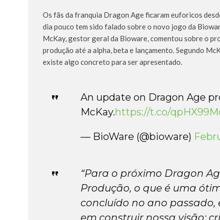
Os fãs da franquia Dragon Age ficaram euforicos des
dia pouco tem sido falado sobre o novo jogo da Biow
McKay, gestor geral da Bioware, comentou sobre o proc
produção até a alpha, beta e lançamento. Segundo McKa
existe algo concreto para ser apresentado.
An update on Dragon Age pr
McKay.
https://t.co/qpHX99M
— BioWare (@bioware)
Febru
“Para o próximo Dragon Ag
Produção, o que é uma ótim
concluído no ano passado,
em construir nossa visão: cr