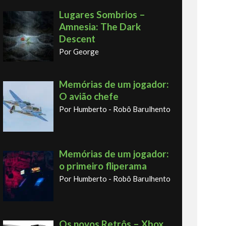
Lugares Sombrios –
Amnesia: The Dark
Descent
Por George
Memórias de um jogador:
O avião chefe
Por Humberto - Robô Barulhento
Memórias de um jogador:
o primeiro fliperama
Por Humberto - Robô Barulhento
Os novos Retrôs – Xbox