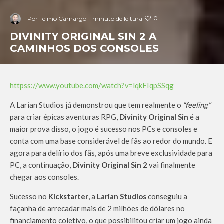
0
Por
Telmo Camargo
1 minuto de leitura
DIVINITY ORIGINAL SIN 2 A
CAMINHOS DOS CONSOLES
httpss://www.youtube.com/watch?v=lqkFIqpSSqg
A Larian Studios já demonstrou que tem realmente o
“feeling”
para criar épicas aventuras RPG,
Divinity Original Sin
é a
maior prova disso, o jogo é sucesso nos PCs e consoles e
conta com uma base considerável de fãs ao redor do mundo. E
agora para delírio dos fãs, após uma breve exclusividade para
PC, a continuação,
Divinity Original Sin 2
vai finalmente
chegar aos consoles.
Sucesso no
Kickstarter
, a
Larian Studios
conseguiu a
façanha de arrecadar mais de 2 milhões de dólares no
financiamento coletivo, o que possibilitou criar um jogo ainda