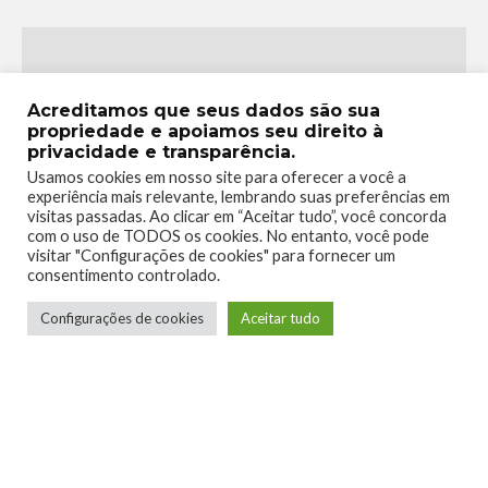
Acreditamos que seus dados são sua
propriedade e apoiamos seu direito à
privacidade e transparência.
Usamos cookies em nosso site para oferecer a você a
experiência mais relevante, lembrando suas preferências em
Telmo Camargo
visitas passadas. Ao clicar em “Aceitar tudo”, você concorda
com o uso de TODOS os cookies. No entanto, você pode
visitar "Configurações de cookies" para fornecer um
Editor Chefe
consentimento controlado.
Idealizador e editor chefe do Xboxmania, Host
Configurações de cookies
Aceitar tudo
do Gamemania Podcast, Xbox Ambassador,
entusiasta dos jogos de corrida e pai do Miguel,
meu Player 2 favorito!