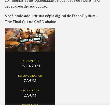
com melhorias de jogabilidade de ‘qualidade de vida’ e maior
capacidade de reprodução.
Você pode adquirir sua cópia digital de Disco Elysium –
The Final Cut no CARD abaixo
LANÇAMENTO
12/10/2021
DESENVOLVIDO POR
ZA/UM
PUBLICADO POR
ZA/UM
COMPRE AQUI
Loja Xbox