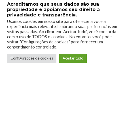
Acreditamos que seus dados são sua
propriedade e apoiamos seu direito à
privacidade e transparência.
Usamos cookies em nosso site para oferecer a você a
experiência mais relevante, lembrando suas preferências em
visitas passadas. Ao clicar em “Aceitar tudo”, você concorda
TAGS
DISCOELYSIUM
STUDIOZAUM
THE FINAL CUT
com o uso de TODOS os cookies. No entanto, você pode
visitar "Configurações de cookies" para fornecer um
consentimento controlado.
Configurações de cookies
Aceitar tudo
0
0
0
0