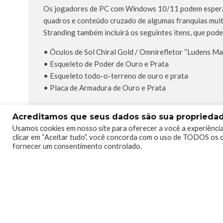
Os jogadores de PC com Windows 10/11 podem esperar
quadros e conteúdo cruzado de algumas franquias muit
Stranding também incluirá os seguintes itens, que pod
• Óculos de Sol Chiral Gold / Omnirefletor “Ludens Mas
• Esqueleto de Poder de Ouro e Prata
• Esqueleto todo-o-terreno de ouro e prata
• Placa de Armadura de Ouro e Prata
Acreditamos que seus dados são sua propriedade
Usamos cookies em nosso site para oferecer a você a experiência
TAGS
#DEATHSTRANDING
KOJIMA
PCGAMEPASS
clicar em “Aceitar tudo”, você concorda com o uso de TODOS os c
fornecer um consentimento controlado.
0
0