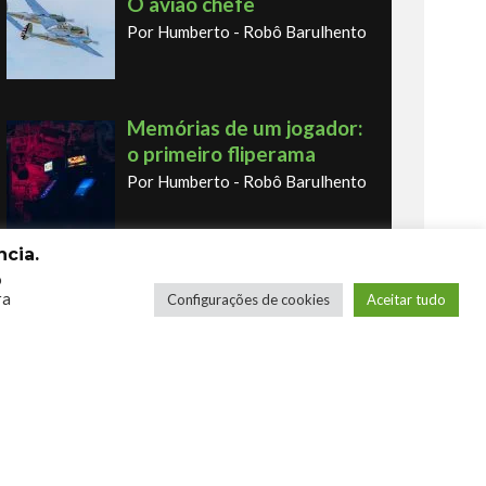
O avião chefe
Por Humberto - Robô Barulhento
Memórias de um jogador:
o primeiro fliperama
Por Humberto - Robô Barulhento
cia.
Os novos Retrôs – Xbox
o
ra
Configurações de cookies
Aceitar tudo
360 & Ps3
Por George
COMPRE SEUS JOGOS