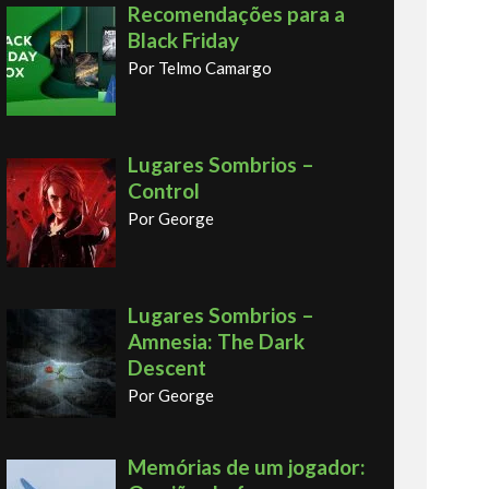
Recomendações para a
Black Friday
Por Telmo Camargo
Lugares Sombrios –
Control
Por George
Lugares Sombrios –
Amnesia: The Dark
Descent
Por George
Memórias de um jogador: