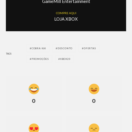
GameMill Entertainment
COMPRE AQUI
LOJA XBOX
COBRA KAI
DESCONTO
OFERTAS
TAGS
PROMOÇÕES
XBOX20
0
0