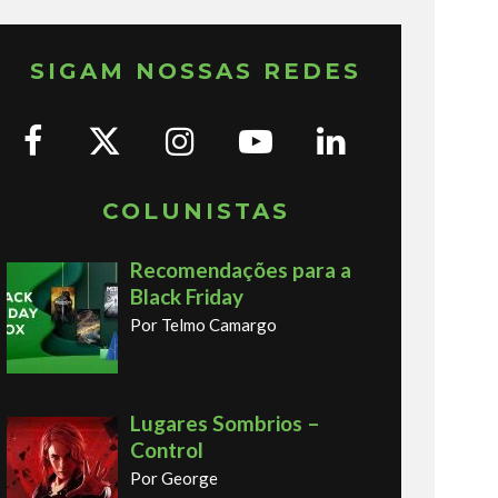
SIGAM NOSSAS REDES
COLUNISTAS
Recomendações para a
Black Friday
Por Telmo Camargo
Lugares Sombrios –
Control
Por George