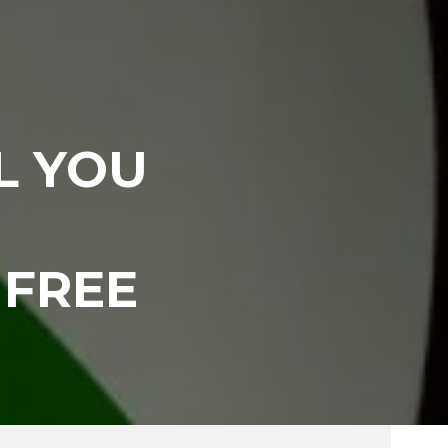
L YOU
 FREE