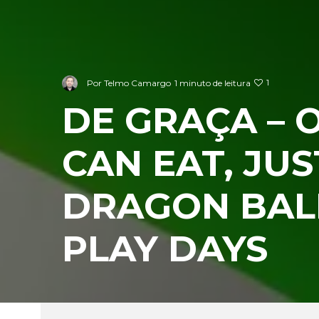
1
Por
Telmo Camargo
1 minuto de leitura
DE GRAÇA – 
CAN EAT, JUS
DRAGON BALL
PLAY DAYS