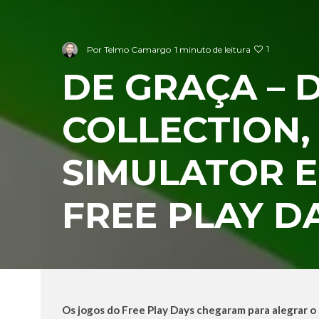
1
Por
Telmo Camargo
1 minuto de leitura
DE GRAÇA – D
COLLECTION, 
SIMULATOR E
FREE PLAY D
Os jogos do Free Play Days chegaram para alegrar o 