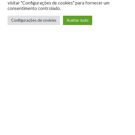
visitar "Configurações de cookies" para fornecer um
consentimento controlado.
Configurações de cookies
Aceitar tudo
JOGAR
TAGS
DE GRAÇA
FREE
GRATIS
JOGOS
0
1