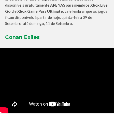
disponíveis gratuitamente
APENAS
para membros
Xbox Live
Gold
e
Xbox Game Pass Ultimate
, vale lembrar que os jogos
ficam disponíveis à partir de hoje, quinta-feira 09 de
Setembro, até domingo, 11 de Setembro.
Conan Exiles