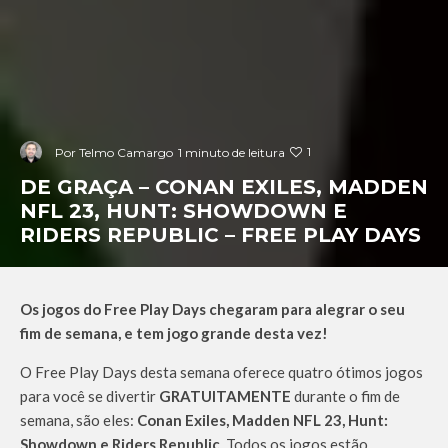
1
Por
Telmo Camargo
1 minuto de leitura
DE GRAÇA – CONAN EXILES, MADDEN
NFL 23, HUNT: SHOWDOWN E
RIDERS REPUBLIC – FREE PLAY DAYS
Os jogos do Free Play Days chegaram para alegrar o seu
fim de semana, e tem jogo grande desta vez!
O Free Play Days desta semana oferece quatro ótimos jogos
para você se divertir
GRATUITAMENTE
durante o fim de
semana, são eles:
Conan Exiles, Madden NFL 23, Hunt:
Showdown e Riders Republic
. Todos os jogos estão