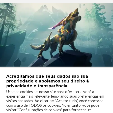
O Aether Telúrico alterou significativamente esse Behemoth
Acreditamos que seus dados são sua
veloz, concedendo-lhe uma sintonia especial com a terra. Um
propriedade e apoiamos seu direito à
Embermane Esporoso pode invocar paredes de rocha para
privacidade e transparência.
prender sua presa e realizar uma investida usando sua
Usamos cookies em nosso site para oferecer a você a
experiência mais relevante, lembrando suas preferências em
poderosa placa em sua cabeça. Ele também pode conjurar
visitas passadas. Ao clicar em “Aceitar tudo”, você concorda
pedras do chão que irão chover em Slayers desavisados.
com o uso de TODOS os cookies. No entanto, você pode
visitar "Configurações de cookies" para fornecer um