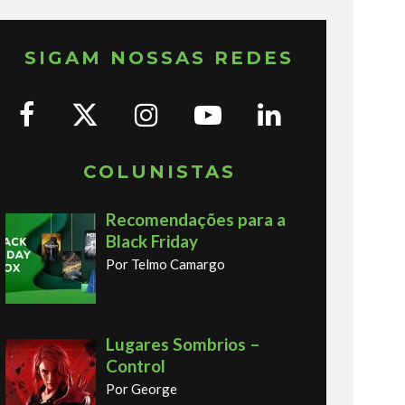
SIGAM NOSSAS REDES
COLUNISTAS
Recomendações para a
Black Friday
Por Telmo Camargo
Lugares Sombrios –
Control
Por George