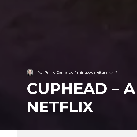
0
Por
Telmo Camargo
1 minuto de leitura
CUPHEAD – A
NETFLIX