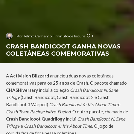
1
Por
Telmo Camargo
1 minuto de leitura
CRASH BANDICOOT GANHA NOVAS
COLETÂNEAS COMEMORATIVAS
A
Activision Blizzard
anunciou duas novas coletâneas
comemorativas para os
25 anos de Crash
. O pacote chamado
CHASHiversary
inclui a coleção
Crash Bandicoot N. Sane
Trilogy
(Crash Bandicoot, Crash Bandicoot 2 e Crash
Bandicoot 3 Warped)
Crash Bandicoot 4: It’s About Time
e
Crash Team Racing: Nitro-Fueled.
O outro pacote, chamado de
Crash Bandicoot Quadrilogy
inclui
Crash Bandicoot N. Sane
Trilogy
e
Crash Bandicoot 4: It’s About Time.
O jogo de
corrida fica de fora nessa coletânea.