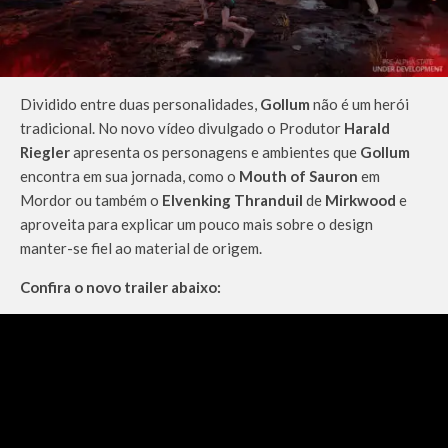
Dividido entre duas personalidades,
Gollum
não é um herói
tradicional. No novo vídeo divulgado o Produtor
Harald
Riegler
apresenta os personagens e ambientes que
Gollum
encontra em sua jornada, como o
Mouth of Sauron
em
Mordor ou também o
Elvenking Thranduil
de
Mirkwood
e
aproveita para explicar um pouco mais sobre o design
manter-se fiel ao material de origem.
Confira o novo trailer abaixo: