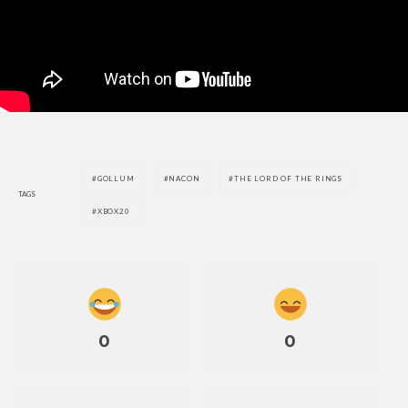
GOLLUM
NACON
THE LORD OF THE RINGS
TAGS
XBOX20
0
0