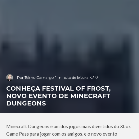
0
Por
Telmo Camargo
1 minuto de leitura
CONHEÇA FESTIVAL OF FROST,
NOVO EVENTO DE MINECRAFT
DUNGEONS
Minecraft Dungeons é um dos jogos mais divertidos do Xbox
Game Pass para jogar com os amigos, e o novo evento