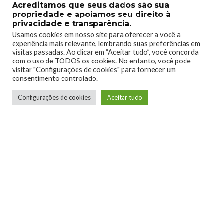
Acreditamos que seus dados são sua
propriedade e apoiamos seu direito à
privacidade e transparência.
Usamos cookies em nosso site para oferecer a você a
experiência mais relevante, lembrando suas preferências em
visitas passadas. Ao clicar em “Aceitar tudo”, você concorda
com o uso de TODOS os cookies. No entanto, você pode
visitar "Configurações de cookies" para fornecer um
consentimento controlado.
Configurações de cookies
Aceitar tudo
Telmo Camargo
Editor Chefe
Idealizador e editor chefe do Xboxmania, Host
do Gamemania Podcast, Xbox Ambassador,