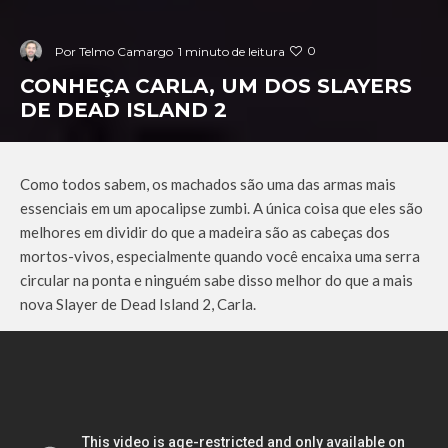
0
Por
Telmo Camargo
1 minuto de leitura
CONHEÇA CARLA, UM DOS SLAYERS
DE DEAD ISLAND 2
Como todos sabem, os machados são uma das armas mais
essenciais em um apocalipse zumbi. A única coisa que eles são
melhores em dividir do que a madeira são as cabeças dos
mortos-vivos, especialmente quando você encaixa uma serra
circular na ponta e ninguém sabe disso melhor do que a mais
nova Slayer de Dead Island 2, Carla.