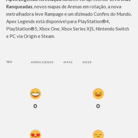
Ranqueadas
, novos mapas de Arenas em rotação, a nova
metralhadora leve Rampage e um dizimado Confins do Mundo.
Apex Legends está disponível para PlayStation®4,
PlayStation®5, Xbox One, Xbox Series X|S, Nintendo Switch
e PC via Origin e Steam.
TAGS
APEXLEGENDS
FREE
SEER
0
0