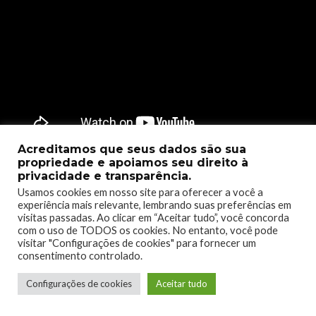
Acreditamos que seus dados são sua
propriedade e apoiamos seu direito à
[maxbutton id=”1″ url=”https://www.xbox.com/pt-
privacidade e transparência.
br/games/store/lucy-dreaming/9MVJVKCMDZBK”
Usamos cookies em nosso site para oferecer a você a
window=”new” nofollow=”true” ]
experiência mais relevante, lembrando suas preferências em
visitas passadas. Ao clicar em “Aceitar tudo”, você concorda
com o uso de TODOS os cookies. No entanto, você pode
visitar "Configurações de cookies" para fornecer um
consentimento controlado.
31 de Maio
–
The Tartarus Key
Configurações de cookies
Aceitar tudo