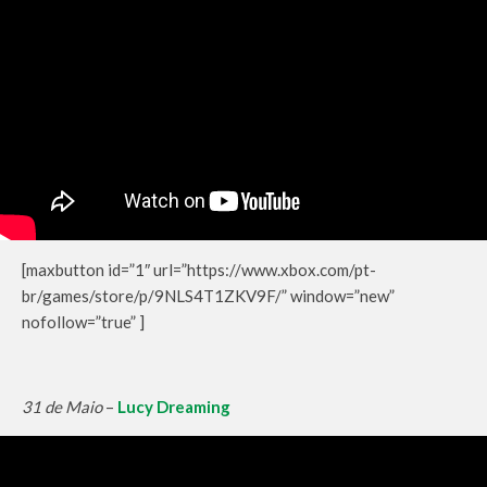
[maxbutton id=”1″ url=”https://www.xbox.com/pt-
br/games/store/p/9NLS4T1ZKV9F/” window=”new”
nofollow=”true” ]
31 de Maio
–
Lucy Dreaming