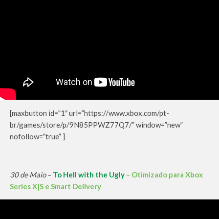
[maxbutton id=”1″ url=”https://www.xbox.com/pt-
br/games/store/p/9N85PPWZ77Q7/” window=”new”
nofollow=”true” ]
30 de Maio
–
To Hell with the Ugly
– Otimizado para Xbox
Series X|S e Smart Delivery