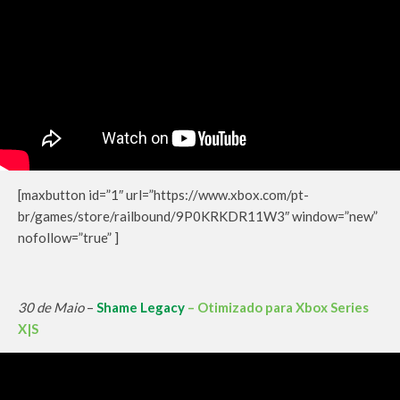
[maxbutton id=”1″ url=”https://www.xbox.com/pt-
br/games/store/railbound/9P0KRKDR11W3″ window=”new”
nofollow=”true” ]
30 de Maio
–
Shame Legacy
– Otimizado para Xbox Series
X|S