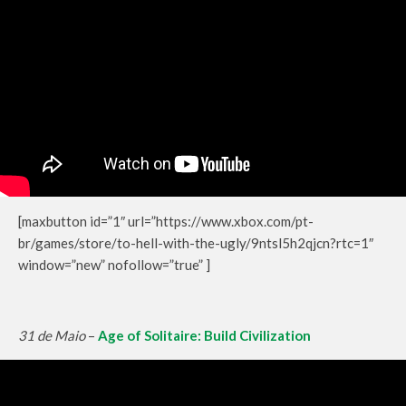
[maxbutton id=”1″ url=”https://www.xbox.com/pt-
br/games/store/to-hell-with-the-ugly/9ntsl5h2qjcn?rtc=1″
window=”new” nofollow=”true” ]
31 de Maio
–
Age of Solitaire: Build Civilization