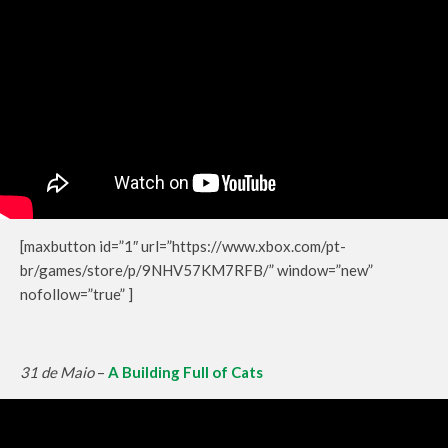
[maxbutton id=”1″ url=”https://www.xbox.com/pt-
br/games/store/p/9NHV57KM7RFB/” window=”new”
nofollow=”true” ]
31 de Maio
–
A Building Full of Cats