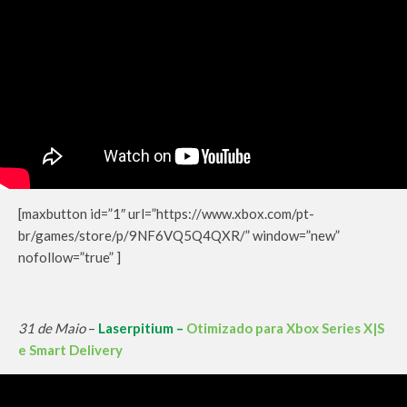
[maxbutton id=”1″ url=”https://www.xbox.com/pt-
br/games/store/p/9NF6VQ5Q4QXR/” window=”new”
nofollow=”true” ]
31 de Maio
–
Laserpitium –
Otimizado para Xbox Series X|S
e Smart Delivery