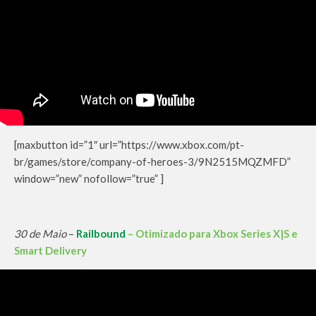
[maxbutton id=”1″ url=”https://www.xbox.com/pt-
br/games/store/company-of-heroes-3/9N2515MQZMFD”
window=”new” nofollow=”true” ]
30 de Maio
–
Railbound
– Otimizado para Xbox Series X|S e
Smart Delivery