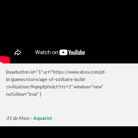
[maxbutton id=”1″ url=”https://www.xbox.com/pt-
br/games/store/age-of-solitaire-build-
civilization/9njmpfpfxdct?rtc=1″ window=”new”
nofollow=”true” ]
31 de Maio
–
Aquarist