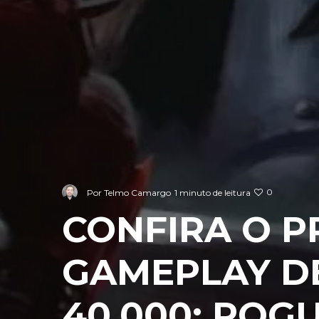
0
Por
Telmo Camargo
1 minuto de leitura
CONFIRA O P
GAMEPLAY 
40,000: ROG