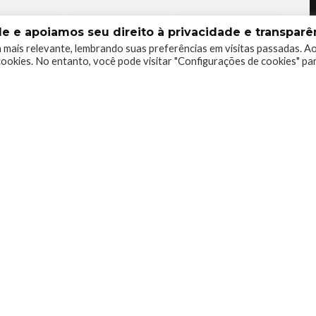
 e apoiamos seu direito à privacidade e transparên
 mais relevante, lembrando suas preferências em visitas passadas. A
ookies. No entanto, você pode visitar "Configurações de cookies" pa
1
0
0
do Xboxmania, Host do Gamemania Podcast, Xbox