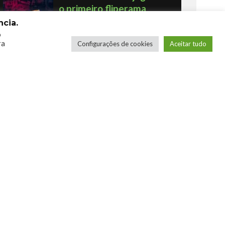
o primeiro fliperama
Por Humberto - Robô Barulhento
cia.
o
ra
Configurações de cookies
Aceitar tudo
Os novos Retrôs – Xbox
360 & Ps3
Por George
COMPRE SEUS JOGOS