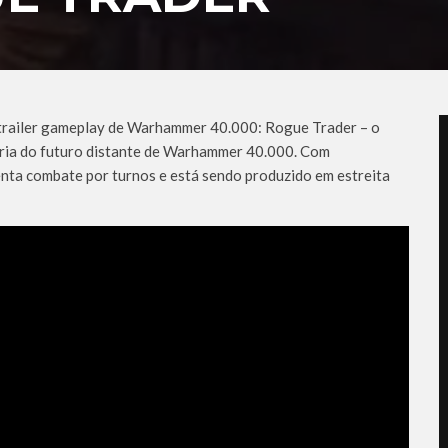
trailer gameplay de Warhammer 40.000: Rogue Trader – o
ria do futuro distante de Warhammer 40.000. Com
enta combate por turnos e está sendo produzido em estreita