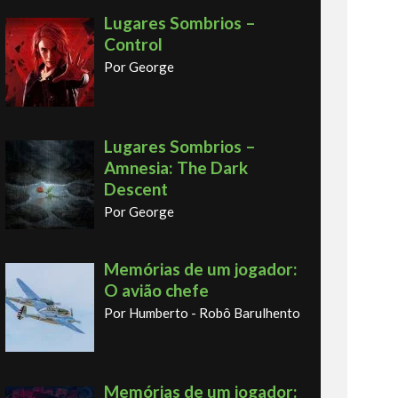
Lugares Sombrios –
Control
Por George
Lugares Sombrios –
Amnesia: The Dark
Descent
Por George
Memórias de um jogador:
O avião chefe
Por Humberto - Robô Barulhento
Memórias de um jogador: