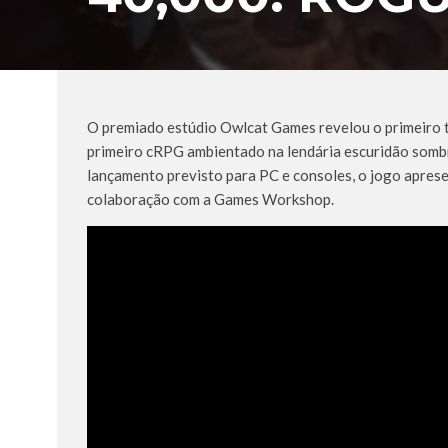
O premiado estúdio Owlcat Games revelou o primeiro 
primeiro cRPG ambientado na lendária escuridão somb
lançamento previsto para PC e consoles, o jogo apres
colaboração com a Games Workshop.