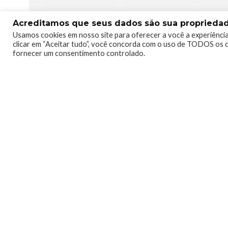
Acreditamos que seus dados são sua propriedade
Usamos cookies em nosso site para oferecer a você a experiência
clicar em “Aceitar tudo”, você concorda com o uso de TODOS os c
0
0
fornecer um consentimento controlado.
Telmo Camargo
Editor Chefe
Idealizador e editor chefe 