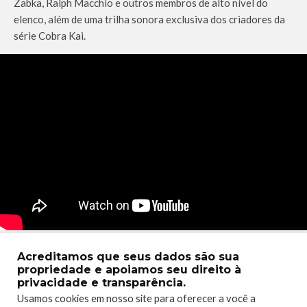
Zabka, Ralph Macchio e outros membros de alto nível do
elenco, além de uma trilha sonora exclusiva dos criadores da
série Cobra Kai.
Acreditamos que seus dados são sua
propriedade e apoiamos seu direito à
privacidade e transparência.
COBRAKAI
COBRAKAISERIES
TAGS
Usamos cookies em nosso site para oferecer a você a
GAMEMILLENTERTAINMENT
XBOX ONE