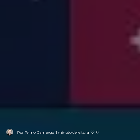
0
Por
Telmo Camargo
1 minuto de leitura