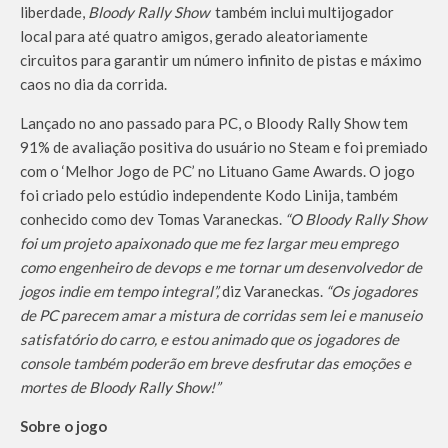
liberdade,
Bloody Rally Show
também inclui multijogador
local para até quatro amigos, gerado aleatoriamente
circuitos para garantir um número infinito de pistas e máximo
caos no dia da corrida.
Lançado no ano passado para PC, o Bloody Rally Show tem
91% de avaliação positiva do usuário no Steam e foi premiado
com o ‘Melhor Jogo de PC’ no Lituano Game Awards. O jogo
foi criado pelo estúdio independente Kodo Linija, também
conhecido como dev Tomas Varaneckas.
“O Bloody Rally Show
foi um projeto apaixonado que me fez largar meu emprego
como engenheiro de devops e me tornar um desenvolvedor de
jogos indie em tempo integral”,
diz Varaneckas.
“Os jogadores
de PC parecem amar a mistura de corridas sem lei e manuseio
satisfatório do carro, e estou animado que os jogadores de
console também poderão em breve desfrutar das emoções e
mortes de Bloody Rally Show!”
Sobre o jogo