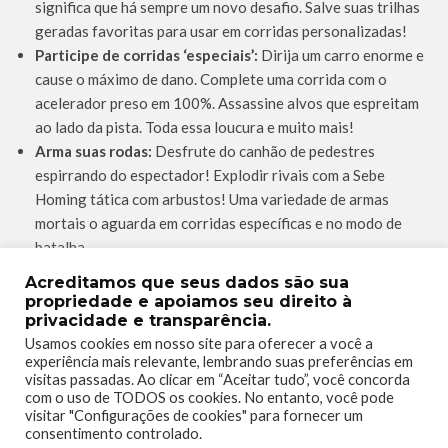
significa que há sempre um novo desafio. Salve suas trilhas
geradas favoritas para usar em corridas personalizadas!
Participe de corridas ‘especiais’:
Dirija um carro enorme e
cause o máximo de dano. Complete uma corrida com o
acelerador preso em 100%. Assassine alvos que espreitam
ao lado da pista. Toda essa loucura e muito mais!
Arma suas rodas:
Desfrute do canhão de pedestres
espirrando do espectador! Explodir rivais com a Sebe
Homing tática com arbustos! Uma variedade de armas
mortais o aguarda em corridas específicas e no modo de
batalha
Compita com amigos e rivais:
Corra e lute com até três
Acreditamos que seus dados são sua
amigos no modo multijogador local para o máximo de
propriedade e apoiamos seu direito à
diversão e caos! Prove suas proezas de direção e
privacidade e transparência.
reivindique um lugar nas tabelas de classificação!
Usamos cookies em nosso site para oferecer a você a
experiência mais relevante, lembrando suas preferências em
Jogue como um pedestre:
pare de dirigir e siga para a
visitas passadas. Ao clicar em “Aceitar tudo”, você concorda
pista com sua câmera. Encontre o local perfeito para tirar
com o uso de TODOS os cookies. No entanto, você pode
fotos e ficar ainda mais perto da ação! Apenas tente evitar
visitar "Configurações de cookies" para fornecer um
consentimento controlado.
se tornar um atropelado …