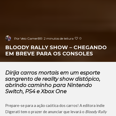
0
Por
Veio GamerBR
2 minutos de leitura
BLOODY RALLY SHOW – CHEGANDO
EM BREVE PARA OS CONSOLES
Dirija carros mortais em um esporte
sangrento de reality show distópico,
abrindo caminho para Nintendo
Switch, PS4 e Xbox One
Prepare-se para a ação caótica dos carros! A editora indie
Digerati tem o prazer de anunciar que levará o
Bloody Rally