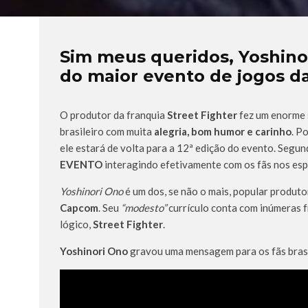
Sim meus queridos, Yoshinor
do maior evento de jogos da
O produtor da franquia
Street Fighter
fez um enorme 
brasileiro com muita
alegria, bom humor e carinho
. P
ele estará de volta para a 12ª edição do evento. Segu
EVENTO
interagindo efetivamente com os fãs nos es
Yoshinori Ono
é um dos, se não o mais, popular produt
Capcom
. Seu
“modesto”
currículo conta com inúmeras 
lógico,
Street Fighter
.
Yoshinori Ono
gravou uma mensagem para os fãs brasil