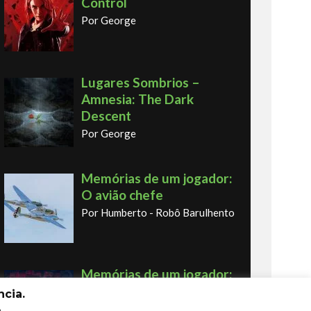
Control
Por George
Lugares Sombrios –
Amnesia: The Dark
Descent
Por George
Memórias de um jogador:
O avião chefe
Por Humberto - Robô Barulhento
Memórias de um jogador:
o primeiro fliperama
cia.
Por Humberto - Robô Barulhento
o