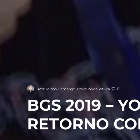
0
Por
Telmo Camargo
1 minuto de leitura
BGS 2019 – 
RETORNO CO