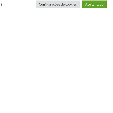
ra
Configurações de cookies
Aceitar tudo
Os novos Retrôs – Xbox
360 & Ps3
Por George
COMPRE SEUS JOGOS