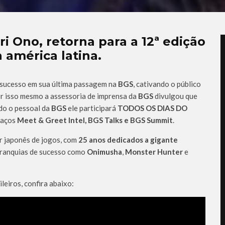
i Ono, retorna para a 12ª edição
 américa latina.
sucesso em sua última passagem na
BGS
, cativando o público
or isso mesmo a assessoria de imprensa da
BGS
divulgou que
ndo o pessoal da
BGS
ele participará
TODOS OS DIAS DO
paços
Meet & Greet Intel, BGS Talks e BGS Summit
.
or japonês de jogos, com
25 anos dedicados a gigante
franquias de sucesso como
Onimusha
,
Monster Hunter
e
eiros, confira abaixo: