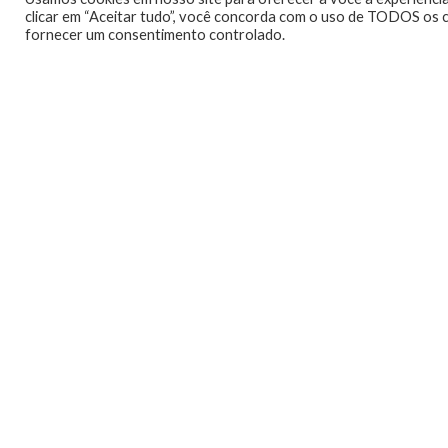
de Mario)
,
Shota Nakama
(criador da Video Game Orch
clicar em “Aceitar tudo”, você concorda com o uso de TODOS os c
fornecer um consentimento controlado.
A
BGS2019
acontece entre os dias
9 e 13 de outubro
Para maiores informações visite o site do 
0
0