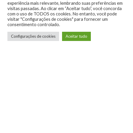
experiência mais relevante, lembrando suas preferências em
visitas passadas. Ao clicar em “Aceitar tudo”, você concorda
com o uso de TODOS os cookies. No entanto, você pode
visitar "Configurações de cookies" para fornecer um
consentimento controlado.
Configurações de cookies
Aceitar tudo
Telmo Camargo
Editor Chefe
Idealizador e editor chefe do Xboxmania, Host
do Gamemania Podcast, Xbox Ambassador,
entusiasta dos jogos de corrida e pai do Miguel,
meu Player 2 favorito!