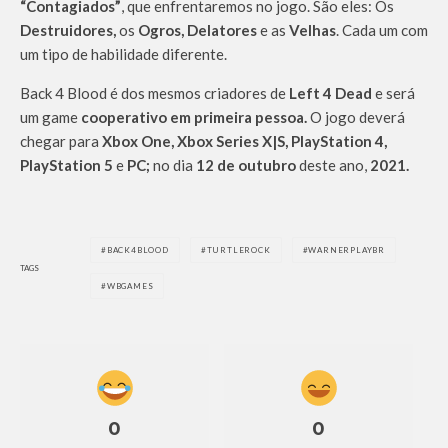
“Contagiados”
, que enfrentaremos no jogo. São eles: Os
Destruidores,
os
Ogros,
Delatores
e as
Velhas
. Cada um com
um tipo de habilidade diferente.
Back 4 Blood é dos mesmos criadores de
Left 4 Dead
e será
um game
cooperativo em primeira pessoa.
O jogo deverá
chegar para
Xbox One, Xbox Series X|S, PlayStation 4,
PlayStation 5
e
PC;
no dia
12 de outubro
deste ano,
2021.
BACK4BLOOD
TURTLEROCK
WARNERPLAYBR
TAGS
WBGAMES
0
0