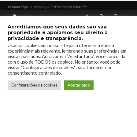
Acreditamos que seus dados são sua
propriedade e apoiamos seu direito à
privacidade e transparência.
Usamos cookies em nosso site para oferecer a você a
experiência mais relevante, lembrando suas preferências em
visitas passadas. Ao clicar em “Aceitar tudo”, você concorda
com o uso de TODOS os cookies. No entanto, você pode
visitar "Configurações de cookies" para fornecer um
consentimento controlado.
Chave de Acesso Xbox e Chave de Convidado agora são Xbox PINs
Configurações de cookies
Aceitar tudo
As Chaves de Acesso e Chave de Convidado são uma camada
a mais de segurança que está vinculado ao seu perfil Xbox.
Apesar de termos mudado os nomes para Xbox PIN e Xbox
guest PIN, nada mais foi modificado. Você pode usar o PIN
com qualquer console Xbox que você logar com sua conta e
limitar acesso a coisas como compras e controle de pais.