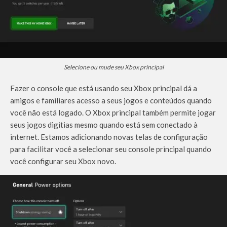
Selecione ou mude seu Xbox principal
Fazer o console que está usando seu Xbox principal dá a
amigos e familiares acesso a seus jogos e conteúdos quando
você não está logado. O Xbox principal também permite jogar
seus jogos digitias mesmo quando está sem conectado à
internet. Estamos adicionando novas telas de configuração
para facilitar você a selecionar seu console principal quando
você configurar seu Xbox novo.