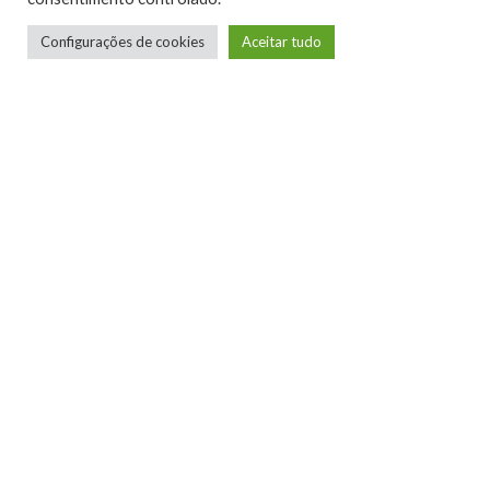
Configurações de cookies
Aceitar tudo
Telmo Camargo
Editor Chefe
Idealizador e editor chefe do Xboxmania, Host
do Gamemania Podcast, Xbox Ambassador,
entusiasta dos jogos de corrida e pai do Miguel,
meu Player 2 favorito!
LEIA MAIS
NINTENDO CONFIRMA