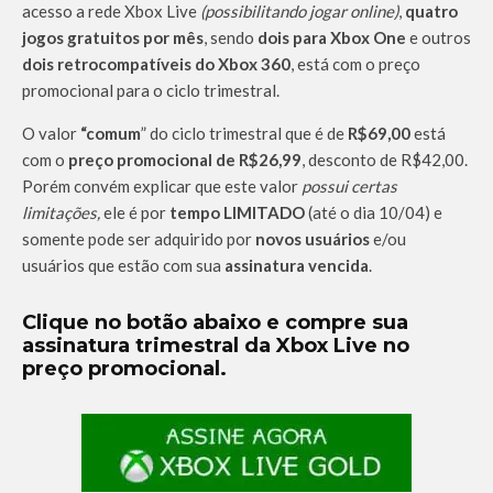
acesso a rede Xbox Live
(possibilitando jogar online)
,
quatro
jogos gratuitos por mês
, sendo
dois para Xbox One
e outros
dois retrocompatíveis do Xbox 360
, está com o preço
promocional para o ciclo trimestral.
O valor
“comum
” do ciclo trimestral que é de
R$69,00
está
com o
preço promocional de R$26,99
, desconto de R$42,00.
Porém convém explicar que este valor
possui certas
limitações,
ele é por
tempo LIMITADO
(até o dia 10/04) e
somente pode ser adquirido por
novos usuários
e/ou
usuários que estão com sua
assinatura vencida
.
Clique no botão abaixo e compre sua
assinatura trimestral da Xbox Live no
preço promocional.