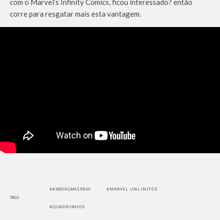
com o Marvel’s Infinity Comics, ficou interessado? então
corre para resgatar mais esta vantagem.
#XBOXGAMEPASS
MARVEL UNLIMITED
TAGS
QUADRINHOS