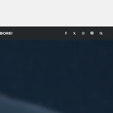
BORE!