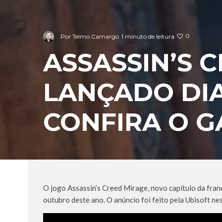
0
Por
Telmo Camargo
1 minuto de leitura
ASSASSIN’S 
LANÇADO DIA
CONFIRA O 
O jogo Assassin’s Creed Mirage, novo capítulo da fran
outubro deste ano. O anúncio foi feito pela Ubisoft ne