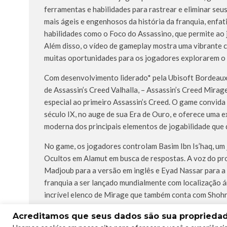
ferramentas e habilidades para rastrear e eliminar seus
mais ágeis e engenhosos da história da franquia, enfat
habilidades como o Foco do Assassino, que permite ao 
Além disso, o vídeo de gameplay mostra uma vibrante c
muitas oportunidades para os jogadores explorarem o 
Com desenvolvimento liderado* pela Ubisoft Bordeaux,
de Assassin’s Creed Valhalla, – Assassin’s Creed Mira
especial ao primeiro Assassin’s Creed. O game convid
século IX, no auge de sua Era de Ouro, e oferece uma e
moderna dos principais elementos de jogabilidade que d
No game, os jogadores controlam Basim Ibn Is’haq, um 
Ocultos em Alamut em busca de respostas. A voz do pro
Madjoub para a versão em inglês e Eyad Nassar para a á
franquia a ser lançado mundialmente com localização ár
incrível elenco de Mirage que também conta com Shohr
Ocultos.
Acreditamos que seus dados são sua propriedade
A partir de hoje, Assassin’s Creed: Mirage estará dis