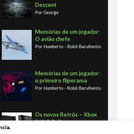
Descent
Por George
Memórias de um jogador:
O avião chefe
Por Humberto - Robô Barulhento
Memórias de um jogador:
o primeiro fliperama
Por Humberto - Robô Barulhento
Os novos Retrôs – Xbox
360 & Ps3
cia.
Por George