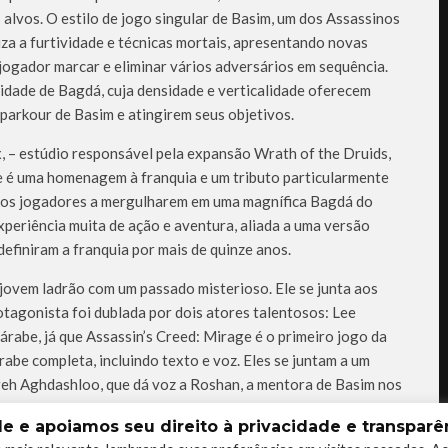
 alvos. O estilo de jogo singular de Basim, um dos Assassinos
iza a furtividade e técnicas mortais, apresentando novas
jogador marcar e eliminar vários adversários em sequência.
idade de Bagdá, cuja densidade e verticalidade oferecem
parkour de Basim e atingirem seus objetivos.
 – estúdio responsável pela expansão Wrath of the Druids,
ge é uma homenagem à franquia e um tributo particularmente
a os jogadores a mergulharem em uma magnífica Bagdá do
xperiência muita de ação e aventura, aliada a uma versão
efiniram a franquia por mais de quinze anos.
jovem ladrão com um passado misterioso. Ele se junta aos
tagonista foi dublada por dois atores talentosos: Lee
rabe, já que Assassin’s Creed: Mirage é o primeiro jogo da
abe completa, incluindo texto e voz. Eles se juntam a um
eh Aghdashloo, que dá voz a Roshan, a mentora de Basim nos
 e apoiamos seu direito à privacidade e transparên
ponível para pré-compra no PlayStation®5, PlayStation®4,