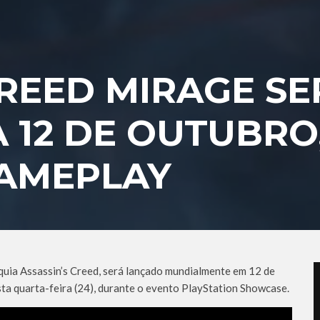
CREED MIRAGE SE
 12 DE OUTUBRO
GAMEPLAY
quia Assassin’s Creed, será lançado mundialmente em 12 de
sta quarta-feira (24), durante o evento PlayStation Showcase.