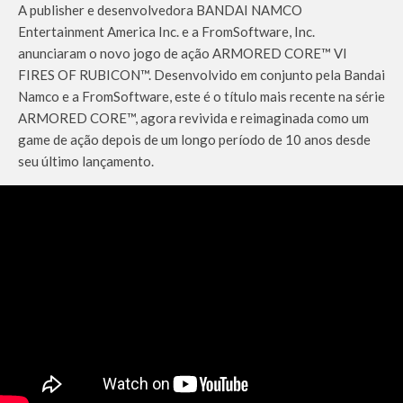
A publisher e desenvolvedora BANDAI NAMCO
Entertainment America Inc. e a FromSoftware, Inc.
anunciaram o novo jogo de ação ARMORED CORE™ VI
FIRES OF RUBICON™. Desenvolvido em conjunto pela Bandai
Namco e a FromSoftware, este é o título mais recente na série
ARMORED CORE™, agora revivida e reimaginada como um
game de ação depois de um longo período de 10 anos desde
seu último lançamento.