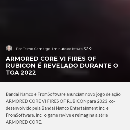
0
Por
Telmo Camargo
1 minuto de leitura
ARMORED CORE VI FIRES OF
RUBICON É REVELADO DURANTE O
TGA 2022
Bandai Namco e FromSoftware anunciam novo jogo de ação
ARMORED CORE VI FIRES OF RUBICON para 2023, co-
desenvolvido pela Bandai Namco Entertainment Inc. e
FromSoftware, Inc., o game revive e reimagina a série
ARMORED CORE.