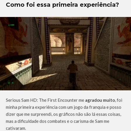
Como foi essa primeira experiência?
Serious Sam HD: The First Encounter me
agradou muito
, foi
minha primeira experiência com um jogo da franquia e posso
dizer que me surpreendi, os gráficos não são lá essas coisas,
mas a dificuldade dos combates e o carisma de Sam me
cativaram.