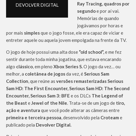
Ray Tracing, quadros por
DEVOLVER DIGITAL
segundo
e por aí vai.
Memórias de quando
jogávamos por horas e
por mais
simples
que o jogo fosse, ele era capaz de viciar e
entreter aquele ou aquela jovem empolgada na frente da TV.
O jogo de hoje possui uma alta dose
“old school”,
e me fez
sentir durante toda minha jogatina, que estava encarando
algo
clássico
, em pleno
Xbox Series S.
O jogo da vez… ou
melhor, a
coletânea de jogos
da vez, é
Serious Sam
Collection
, que reúne as
versões remasterizadas
Serious
Sam HD: The First Encounter, Serious Sam HD: The Second
Encounter, Serious Sam 3: BFE
e os DLCs
The Legend of
the Beast
e
Jewel of the Nile
. Trata-se de um jogo de
tiro,
ação e aventura
que você pode alterar as câmeras entre
primeira e terceira pessoa
, desenvolvido pela
Croteam
e
publicado pela
Devolver Digital.