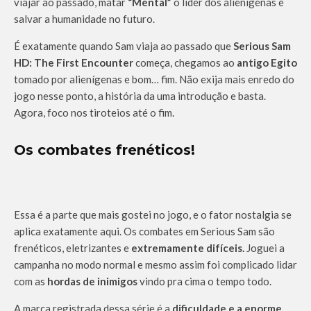
viajar ao passado, matar
“Mental”
o líder dos alienígenas e
salvar a humanidade no futuro.
É exatamente quando Sam viaja ao passado que
Serious Sam
HD: The First Encounter
começa, chegamos ao
antigo Egito
tomado por alienígenas e bom… fim. Não exija mais enredo do
jogo nesse ponto, a história da uma introdução e basta.
Agora, foco nos tiroteios até o fim.
Os combates frenéticos!
Essa é a parte que mais gostei no jogo, e o fator nostalgia se
aplica exatamente aqui. Os combates em Serious Sam são
frenéticos, eletrizantes e
extremamente difíceis.
Joguei a
campanha no modo normal e mesmo assim foi complicado lidar
com as
hordas de inimigos
vindo pra cima o tempo todo.
A marca registrada dessa série é a
dificuldade e a enorme