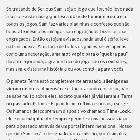
Se tratando de Serious Sam, seja o jogo que for, não leve nada
a sério. Existe uma gigantesca
dose de humor e ironia
em
todos os jogos, Sam faz várias piadinhas e confesso que são
boas, até mesmo os inimigos são engraçados, bizarros, mas
engraçados. Então estejam avisados, nada aqui é sério, leve
na brincadeira. A história de todos os games, serve apenas
como uma decoração,
uma motivação para o “quebra pau”
durante a jornada, o grande foco do jogo são os combates,
mas sim, existe uma história e eu vou contá-la para vocês.
O planeta Terra está completamente arrasado,
alienígenas
vieram de outra dimensão
e estão atacando nosso lar, não
se sabe muito sobre eles, exceto que eles
já visitaram a Terra
no passado
distante. É quando uma ultima esperança surge.
Os humanos descobrem um dispositivo chamado
Time-Lock
,
ele é uma
máquina do tempo
e permite a uma pessoa viajar
para o passado através de um portal interdimensional. Nosso
querido Sam será o designado para a missão, que é simples: