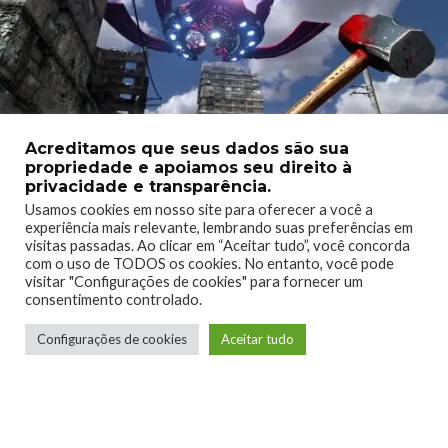
Acreditamos que seus dados são sua
propriedade e apoiamos seu direito à
privacidade e transparência.
Usamos cookies em nosso site para oferecer a você a
Serious Sam 3: BFE
se passa
antes dos acontecimentos de
experiência mais relevante, lembrando suas preferências em
The First Encounter
, ou seja, é um
prequel.
Esse jogo
visitas passadas. Ao clicar em “Aceitar tudo”, você concorda
com o uso de TODOS os cookies. No entanto, você pode
facilitou imensamente o meu entendimento da história, foi
visitar "Configurações de cookies" para fornecer um
nele que me senti realmente apto a falar sobre a história do
consentimento controlado.
jogo nessa análise. As questões sobre o
Time-Lock e o que
Configurações de cookies
Aceitar tudo
aconteceu antes de viajarmos ao passado
são vividas aqui.
Estamos no momento em que o Time-Lock
(Máquina do
tempo)
foi encontrado, porém, o
dispositivo está dormente
e precisamos descobrir como religa-lo para realizar nossa