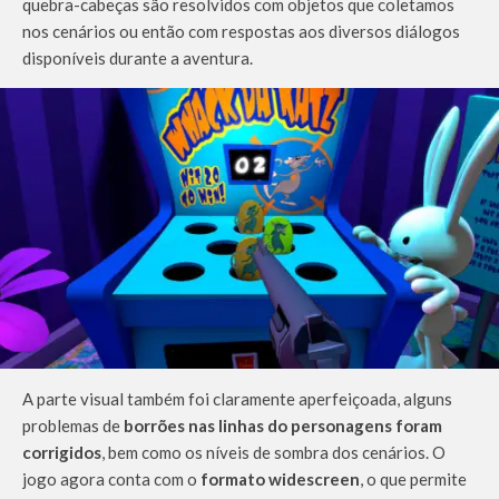
quebra-cabeças são resolvidos com objetos que coletamos
nos cenários ou então com respostas aos diversos diálogos
disponíveis durante a aventura.
A parte visual também foi claramente aperfeiçoada, alguns
problemas de
borrões nas linhas do personagens foram
corrigidos
, bem como os níveis de sombra dos cenários. O
jogo agora conta com o
formato widescreen
, o que permite