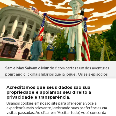
Sam e Max Salvam o Mundo
é com certeza um dos aventures
point and click
mais hilários que já joguei. Os seis episódios
apresentam
situações típicas da história da franquia
e
super divertidas. Para um jogo que
começou a divertir na
Acreditamos que seus dados são sua
propriedade e apoiamos seu direito à
década de 90
,
Sam e Max
continua atemporal, rendendo boas
privacidade e transparência.
histórias e momentos memoráveis de diversão no chato
Usamos cookies em nosso site para oferecer a você a
século XXI.
experiência mais relevante, lembrando suas preferências em
visitas passadas. Ao clicar em “Aceitar tudo”, você concorda