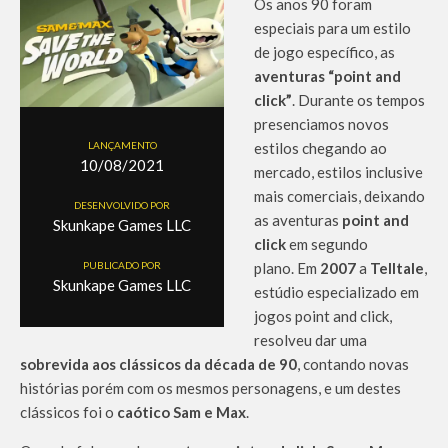
Os anos 90 foram
especiais para um estilo
de jogo específico, as
aventuras “point and
click”
. Durante os tempos
presenciamos novos
LANÇAMENTO
estilos chegando ao
10/08/2021
mercado, estilos inclusive
mais comerciais, deixando
DESENVOLVIDO POR
as aventuras
point and
Skunkape Games LLC
click
em segundo
PUBLICADO POR
plano. Em
2007
a
Telltale
,
Skunkape Games LLC
estúdio especializado em
jogos point and click,
resolveu dar uma
sobrevida aos clássicos da década de 90
, contando novas
histórias porém com os mesmos personagens, e um destes
clássicos foi o
caótico Sam e Max
.