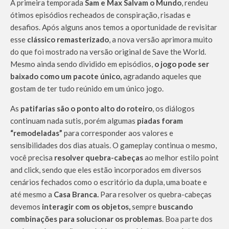
A primeira temporada
Sam e Max Salvam o Mundo
, rendeu
ótimos episódios recheados de conspiração, risadas e
desafios. Após alguns anos temos a oportunidade de revisitar
esse
clássico remasterizado
, a nova versão aprimora muito
do que foi mostrado na versão original de Save the World.
Mesmo ainda sendo dividido em episódios,
o jogo pode ser
baixado como um pacote único,
agradando aqueles que
gostam de ter tudo reúnido em um único jogo.
As
patifarias são o ponto alto do roteiro
, os diálogos
continuam nada sutis, porém algumas
piadas foram
“remodeladas”
para corresponder aos valores e
sensibilidades dos dias atuais. O gameplay continua o mesmo,
você precisa
resolver quebra-cabeças
ao melhor estilo point
and click, sendo que eles estão incorporados em diversos
cenários fechados como o escritório da dupla, uma boate e
até mesmo a
Casa Branca.
Para resolver os quebra-cabeças
devemos
interagir com os objetos,
sempre
buscando
combinações para solucionar os problemas
. Boa parte dos