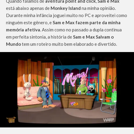
Quando falamos de
aventura point and click
,
Sam e Max
está abaixo apenas de
Monkey Island
na minha opinião.
Durante minha infância joguei muito no PC e aproveitei como
ninguém este gênero, e
Sam e Max fazem parte da minha
memória afetiva
. Assim como no passado a dupla continua
em perfeita sintonia, a história de
Sam e Max Salvam o
Mundo
tem um roteiro muito bem elaborado e divertido.