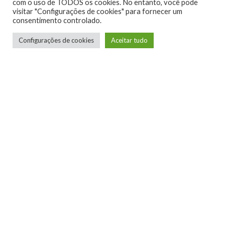
com o uso de TODOS os cookies. No entanto, você pode
visitar "Configurações de cookies" para fornecer um
consentimento controlado.
Configurações de cookies
Aceitar tudo
Esta análise só foi possível graças a
Skunkape Games
, que
gentilmente nos disponibilizaram uma cópia para avaliação do
jogo, fica aqui o nosso agradecimento pela confiança. O jogo
já está disponível para
Xbox One
e
Xbox Series X|S
e pode
ser adquirido por meio do nosso link afiliado no final desta
análise.