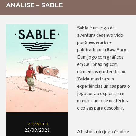
ANÁLISE – SABLE
Sable
é um jogo de
aventura desenvolvido
por
Shedworks
e
publicado pela
Raw Fury
.
É um jogo com gráficos
em Cell Shading com
elementos que
lembram
Zelda
, mas trazem
experiências únicas para o
jogador ao explorar um
mundo cheio de mistérios
e coisas para descobrir.
LANÇAMENTO
22/09/2021
A história do jogo é sobre