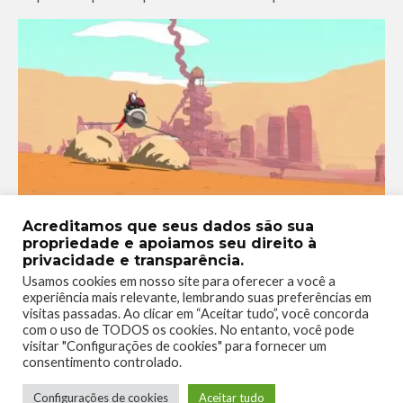
Acreditamos que seus dados são sua
propriedade e apoiamos seu direito à
Além dos coletáveis que aumentam a estamina, tem também
privacidade e transparência.
borboletas e peixes
que podem ser coletados como parte de
Usamos cookies em nosso site para oferecer a você a
missões secundárias. Tanto as borboletas quanto os peixes
experiência mais relevante, lembrando suas preferências em
geralmente
são encontrados perto de plantas
específicas
visitas passadas. Ao clicar em “Aceitar tudo”, você concorda
com o uso de TODOS os cookies. No entanto, você pode
no deserto. E é bem engraçado que os peixes são pescados
visitar "Configurações de cookies" para fornecer um
diretamente na areia
. Embora haja água em alguns pontos
consentimento controlado.
do mapa,
não é possível pescar na água
. Além de animais é
Configurações de cookies
Aceitar tudo
possível coletar metais que podem ser trocados por
Retalhos
,