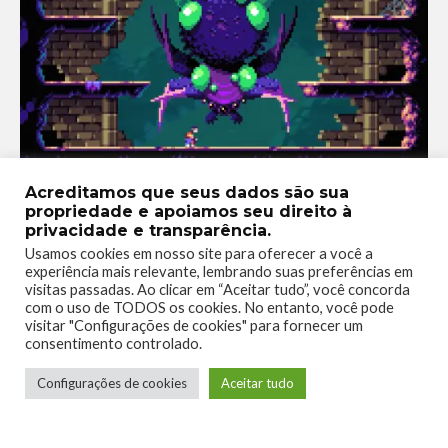
Além dos detalhes e desafios do jogo, existem também
áreas
Acreditamos que seus dados são sua
propriedade e apoiamos seu direito à
secretas com itens coletáveis
. Alguns deles são melhorias
privacidade e transparência.
para sua arma e os outros são trocados com um NPC para
Usamos cookies em nosso site para oferecer a você a
aumentar o seu total de pontos de vida. Achar essas áreas é
experiência mais relevante, lembrando suas preferências em
em boa parte difícil, porém gratificante. Não achar uma sala
visitas passadas. Ao clicar em “Aceitar tudo”, você concorda
com o uso de TODOS os cookies. No entanto, você pode
secreta pode fazer com que você continue o jogo até zerar,
visitar "Configurações de cookies" para fornecer um
mesmo que sem querer. Porque o jogo é tão bom de jogar que
consentimento controlado.
é difícil querer parar só por causa de uma sala
, embora
qualquer upgrade ajude muito na jornada.
Configurações de cookies
Aceitar tudo