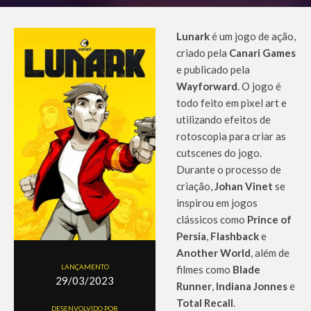
Lunark
é um jogo de ação,
criado pela
Canari Games
e publicado pela
Wayforward
. O jogo é
todo feito em pixel art e
utilizando efeitos de
rotoscopia para criar as
cutscenes do jogo.
Durante o processo de
criação,
Johan Vinet
se
inspirou em jogos
clássicos como
Prince of
Persia
,
Flashback
e
Another World
, além de
LANÇAMENTO
filmes como
Blade
29/03/2023
Runner
,
Indiana Jonnes
e
Total Recall
.
DESENVOLVIDO POR