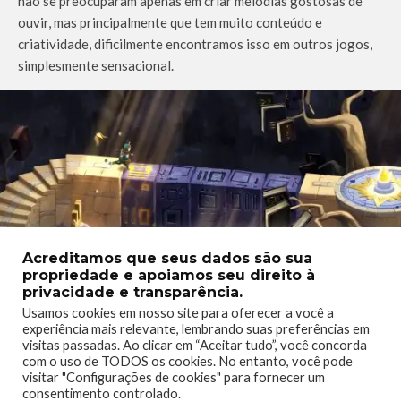
não se preocuparam apenas em criar melodias gostosas de
ouvir, mas principalmente que tem muito conteúdo e
criatividade, dificilmente encontramos isso em outros jogos,
simplesmente sensacional.
Acreditamos que seus dados são sua
propriedade e apoiamos seu direito à
privacidade e transparência.
Usamos cookies em nosso site para oferecer a você a
experiência mais relevante, lembrando suas preferências em
Alguns quebra-cabeças se resumem em entender a mecânica da fase. (Imagem:
visitas passadas. Ao clicar em “Aceitar tudo”, você concorda
Divulgação)
com o uso de TODOS os cookies. No entanto, você pode
visitar "Configurações de cookies" para fornecer um
Além dos quebra-cabeças e das melodias, outro recurso que
consentimento controlado.