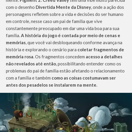
mente.
Figment 2: Creed Valley
tem uma vibe muito parecida
com o desenho
Divertida Mente da Disney
, onde a ação dos
personagens refletem sobre a vida e decisões do ser humano
em controle, nesse caso um pai de família que vive
constantemente preocupado em dar uma vida boa para sua
família.
A história do jogo é contada por meio de cenas e
memórias
, que você vai desbloqueando conforme avança na
história e explorando o cenário para
coletar fragmentos de
memória rosa
. Os fragmentos concedem
acesso a detalhes
não revelados até então
, possibilitando entender como os
problemas do pai de família estão afetando o relacionamento
com a família e também
como as coisas costumavam ser
antes dos pesadelos se instalarem na mente
.