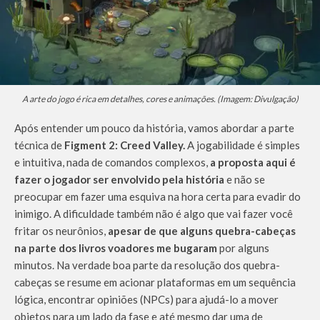
A arte do jogo é rica em detalhes, cores e animações. (Imagem: Divulgação)
Após entender um pouco da história, vamos abordar a parte
técnica de
Figment 2: Creed Valley.
A jogabilidade é simples
e intuitiva, nada de comandos complexos,
a proposta aqui é
fazer o jogador ser envolvido pela história
e não se
preocupar em fazer uma esquiva na hora certa para evadir do
inimigo. A dificuldade também não é algo que vai fazer você
fritar os neurônios,
apesar de que alguns quebra-cabeças
na parte dos livros voadores me bugaram
por alguns
minutos. Na verdade boa parte da resolução dos quebra-
cabeças se resume em acionar plataformas em um sequência
lógica, encontrar opiniões (NPCs) para ajudá-lo a mover
objetos para um lado da fase e até mesmo dar uma de