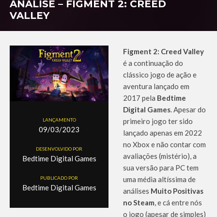
ANÁLISE – FIGMENT 2: CREED
VALLEY
Figment 2: Creed Valley
é a continuação do
clássico jogo de ação e
aventura lançado em
2017 pela
Bedtime
Digital Games
. Apesar do
LANÇAMENTO
primeiro jogo ter sido
09/03/2023
lançado apenas em 2022
no Xbox e não contar com
DESENVOLVIDO POR
avaliações (mistério), a
Bedtime Digital Games
sua versão para PC tem
PUBLICADO POR
uma média altíssima de
Bedtime Digital Games
análises
Muito Positivas
no Steam
, e cá entre nós
o jogo (apesar de simples)