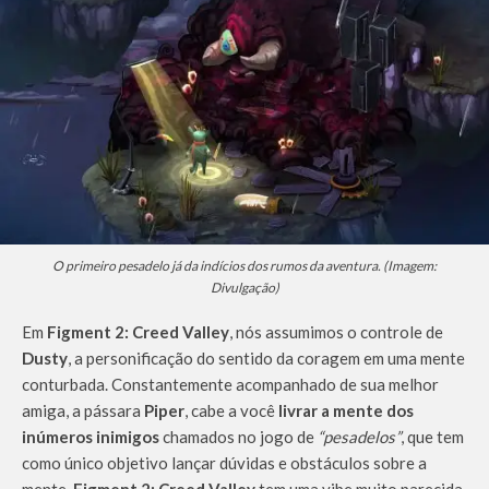
O primeiro pesadelo já da indícios dos rumos da aventura. (Imagem:
Divulgação)
Em
Figment 2: Creed Valley
, nós assumimos o controle de
Dusty
, a personificação do sentido da coragem em uma mente
conturbada. Constantemente acompanhado de sua melhor
amiga, a pássara
Piper
, cabe a você
livrar a mente dos
inúmeros inimigos
chamados no jogo de
“pesadelos”
, que tem
como único objetivo lançar dúvidas e obstáculos sobre a