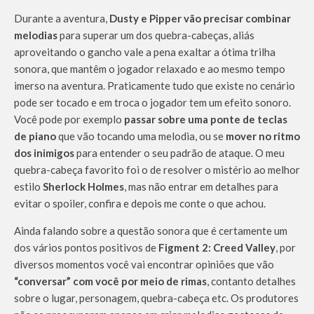
Durante a aventura,
Dusty e Pipper vão precisar combinar
melodias
para superar um dos quebra-cabeças, aliás
aproveitando o gancho vale a pena exaltar a ótima trilha
sonora, que mantêm o jogador relaxado e ao mesmo tempo
imerso na aventura. Praticamente tudo que existe no cenário
pode ser tocado e em troca o jogador tem um efeito sonoro.
Você pode por exemplo
passar sobre uma ponte de teclas
de piano
que vão tocando uma melodia, ou se
mover no ritmo
dos inimigos
para entender o seu padrão de ataque. O meu
quebra-cabeça favorito foi o de resolver o mistério ao melhor
estilo
Sherlock Holmes
, mas não entrar em detalhes para
evitar o spoiler, confira e depois me conte o que achou.
Ainda falando sobre a questão sonora que é certamente um
dos vários pontos positivos de
Figment 2: Creed Valley
, por
diversos momentos você vai encontrar opiniões que vão
“conversar” com você por meio de rimas
, contanto detalhes
sobre o lugar, personagem, quebra-cabeça etc. Os produtores