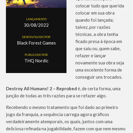
colocar tudo que querida
colocar em sua obra
LANÇAMENTO
quando foi lançada;
30/08/2022
talvez, por razões
técnicas, a obra tenha
DESENVOLVIDO POR
ficado presa à época em
Black Forest Games
que saiu ou, quem sabe,
PUBLICADO POR
refazer e lançar
THQ Nordic
novamente sua obra seja
uma excelente forma de
conseguir uns trocados.
Destroy All Humans! 2 – Reprobed
é, de certa forma, uma
junção de todas as três razões para se refazer algo.
Recebendo o mesmo tratamento que foi dado ao primeiro
jogo da franquia, a sequência carrega agora gráficos
verdadeiramente atemporais, os quais, juntos com uma
deliciosa refinada na jogabilidade, fazem com que nem mesmo