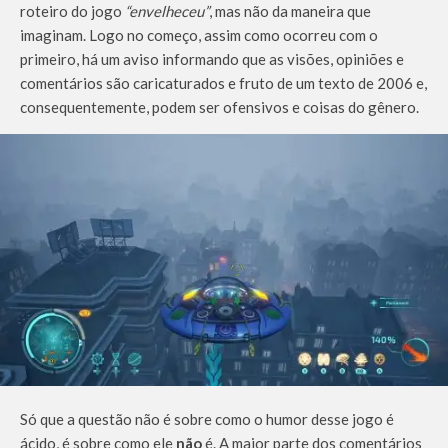
roteiro do jogo
“envelheceu”
, mas não da maneira que
imaginam. Logo no começo, assim como ocorreu com o
primeiro, há um aviso informando que as visões, opiniões e
comentários são caricaturados e fruto de um texto de 2006 e,
consequentemente, podem ser ofensivos e coisas do gênero.
Só que a questão não é sobre como o humor desse jogo é
ácido, é sobre como ele
não
é. A maior parte dos comentários