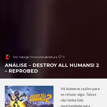
0
Por
George
5 minutos de leitura
ANÁLISE – DESTROY ALL HUMANS! 2
– REPROBED
Há inúmeras razões para
se refazer algo. Talvez
não tenha tido
oportunidade para