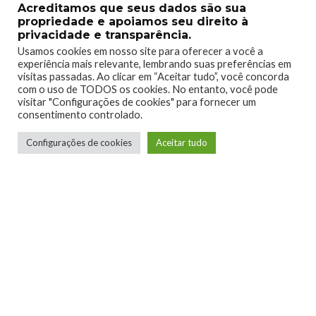
alcançar o nível de fluidez de seu antecessor.
Acreditamos que seus dados são sua
propriedade e apoiamos seu direito à
privacidade e transparência.
Usamos cookies em nosso site para oferecer a você a
experiência mais relevante, lembrando suas preferências em
visitas passadas. Ao clicar em “Aceitar tudo”, você concorda
com o uso de TODOS os cookies. No entanto, você pode
visitar "Configurações de cookies" para fornecer um
consentimento controlado.
Configurações de cookies
Aceitar tudo
Felizmente estamos vivendo a era da retro compatibilidade,
então gerações futuras de consoles (ou, na atualidade, um PC
relativamente forte) conseguirão uma experiência impecável.
Contudo, o jogo é, pelo menos próximo de seu lançamento,
amaldiçoado com uma grande quantidade de bugs.