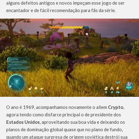
alguns defeitos antigos e novos impeçam esse jogo de ser
encantador e de fácil recomendação para fãs da série.
O ano é 1969, acompanhamos novamente o aliem
Crypto
,
agora tendo como disfarce principal o de presidente dos
Estados Unidos
, aproveitando sua boa vida e deixando os
planos de dominação global quase que no plano de fundo,
quando um ataque surpresa de origem soviética destrói sua