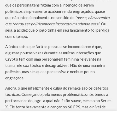
que os personagens fazem com a intenção de serem
polêmicos simplesmente acabam sendo engraçados, quase
que não intencionalmente, no sentido de
“nossa, não acredito
que tentou ser politicamente incorreto mandando essa”
. Ou
seja, a acidez que o jogo tinha em seu lançamento foi perdida
com o tempo.
A única coisa que fará as pessoas se incomodarem é que,
algumas poucas vezes durante as muitas interações que
Crypto
tem com uma personagem feminina relevante na
trama, ele soa tóxico e desagradável. Não de uma maneira
polêmica, mas sim quase possessiva e nenhum pouco
engraçada.
Agora, o que infelizmente é culpa do remake são os defeitos
técnicos. Começando pelo menos problemático, nós temos a
performance do jogo, a qual não é tão suave, mesmo no Series
X. Ele tenta bravamente alcançar os 60 FPS, mas o nível de
detalhamento do mundo e a escala da destruição impedem de