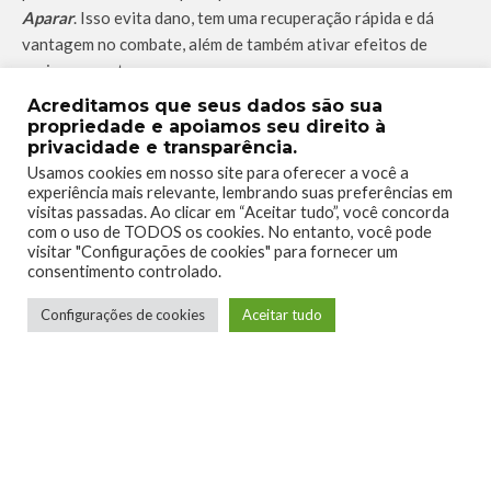
Aparar
. Isso evita dano, tem uma recuperação rápida e dá
vantagem no combate, além de também ativar efeitos de
aprimoramentos.
Existe também comandos para ataques especiais que usam a
Acreditamos que seus dados são sua
barra de Rage
, que é segurando o botão de defesa e
propriedade e apoiamos seu direito à
privacidade e transparência.
apertando um dos 3 botões de ataque. Cada um custa 1 ou 2
Usamos cookies em nosso site para oferecer a você a
pontos da barra de Rage, e gastando esses especiais, a barra
experiência mais relevante, lembrando suas preferências em
de
Cataclisma
vai aumentando.
O Cataclisma é o famoso
visitas passadas. Ao clicar em “Aceitar tudo”, você concorda
especial “Arrasa quarteirão”
, arrebentando tudo em uma área
com o uso de TODOS os cookies. No entanto, você pode
visitar "Configurações de cookies" para fornecer um
muito vasta e causando danos absurdos.
consentimento controlado.
Configurações de cookies
Aceitar tudo