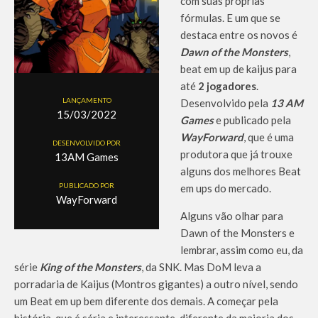
com suas próprias
fórmulas. E um que se
destaca entre os novos é
Dawn of the Monsters
,
beat em up de kaijus para
até
2 jogadores
.
LANÇAMENTO
Desenvolvido pela
13 AM
15/03/2022
Games
e publicado pela
WayForward
, que é uma
DESENVOLVIDO POR
produtora que já trouxe
13AM Games
alguns dos melhores Beat
PUBLICADO POR
em ups do mercado.
WayForward
Alguns vão olhar para
Dawn of the Monsters e
lembrar, assim como eu, da
série
King of the Monsters
, da SNK. Mas DoM leva a
porradaria de Kaijus (Montros gigantes) a outro nível, sendo
um Beat em up bem diferente dos demais. A começar pela