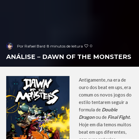
0
Por
Rafael Bard
8 minutos de leitura
ANÁLISE – DAWN OF THE MONSTERS
Antigamente, na era de
ouro dos beat em ups, era
comum os novos jogos do
estilo tentarem seguir a
formula de
Double
Dragon
ou de
Final Fight
.
Hoje em dia temos muitos
beat em ups diferentes,