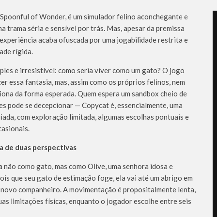
 Spoonful of Wonder, é um simulador felino aconchegante e
a trama séria e sensível por trás. Mas, apesar da premissa
 experiência acaba ofuscada por uma jogabilidade restrita e
ade rígida.
mples e irresistível: como seria viver como um gato? O jogo
er essa fantasia, mas, assim como os próprios felinos, nem
iona da forma esperada. Quem espera um sandbox cheio de
des pode se decepcionar — Copycat é, essencialmente, uma
iada, com exploração limitada, algumas escolhas pontuais e
casionais.
a de duas perspectivas
 não como gato, mas como Olive, uma senhora idosa e
is que seu gato de estimação foge, ela vai até um abrigo em
 novo companheiro. A movimentação é propositalmente lenta,
as limitações físicas, enquanto o jogador escolhe entre seis