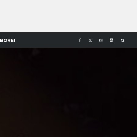
BORE!