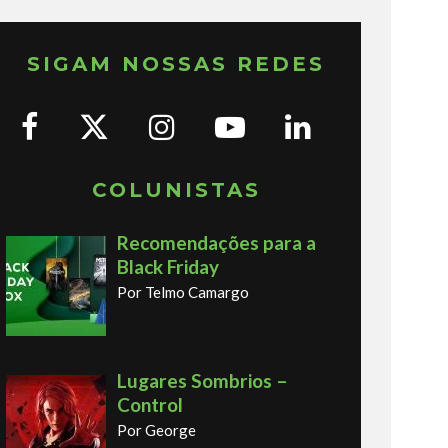
SIGAM NOSSAS REDES
COLUNISTAS
Recomendações para a
Black Friday
Por Telmo Camargo
Lugares Sombrios –
Control
Por George