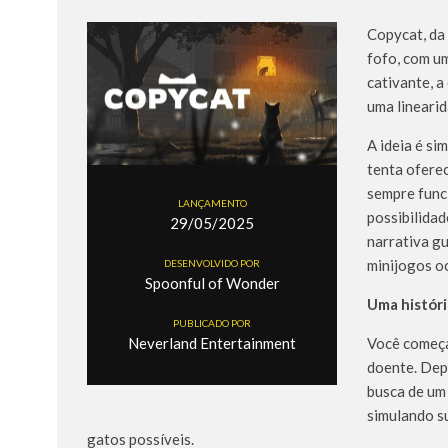
Copycat, da
fofo, com um
cativante, a
uma linearid
A ideia é si
tenta oferec
sempre func
LANÇAMENTO
possibilida
29/05/2025
narrativa gu
minijogos o
DESENVOLVIDO POR
Spoonful of Wonder
Uma históri
PUBLICADO POR
Você começa
Neverland Entertainment
doente. Depo
busca de um
simulando su
gatos possíveis.