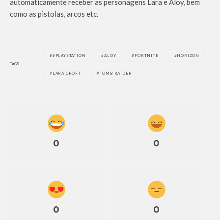
automaticamente receber as personagens Lara e Aloy, bem
como as pistolas, arcos etc.
#PLAYSTATION
ALOY
FORTNITE
HORIZON
TAGS
LARA CROFT
TOMB RAIDER
0
0
0
0