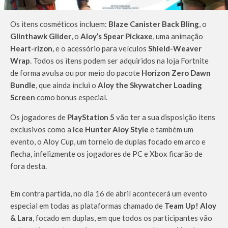
Os itens cosméticos incluem:
Blaze Canister Back Bling
, o
Glinthawk Glider
, o
Aloy’s Spear Pickaxe
, uma animação
Heart-rizon
, e o acessório para veículos
Shield-Weaver
Wrap
. Todos os itens podem ser adquiridos na loja Fortnite
de forma avulsa ou por meio do pacote
Horizon Zero Dawn
Bundle
, que ainda inclui o
Aloy the Skywatcher Loading
Screen
como bonus especial.
Os jogadores de
PlayStation 5
vão ter a sua disposição itens
exclusivos como a
Ice Hunter Aloy Style
e também um
evento, o Aloy Cup, um torneio de duplas focado em arco e
flecha, infelizmente os jogadores de PC e Xbox ficarão de
fora desta.
Em contra partida, no dia 16 de abril acontecerá um evento
especial em todas as plataformas chamado de
Team Up! Aloy
& Lara
, focado em duplas, em que todos os participantes vão