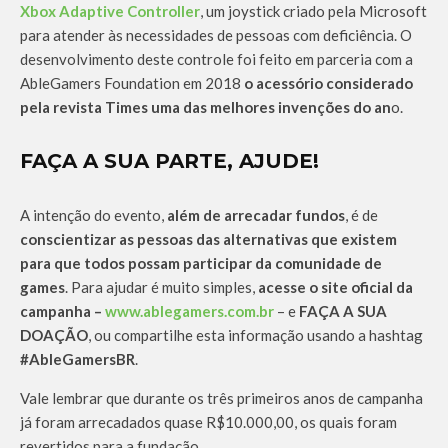
Xbox Adaptive Controller
, um joystick criado pela Microsoft
para atender às necessidades de pessoas com deficiência. O
desenvolvimento deste controle foi feito em parceria com a
AbleGamers Foundation em 2018
o acessório considerado
pela revista Times uma das melhores invenções do an
o.
FAÇA A SUA PARTE, AJUDE!
A intenção do evento,
além de arrecadar fundos
, é de
conscientizar as pessoas das alternativas que existem
para que todos possam participar da comunidade de
games
. Para ajudar é muito simples,
acesse o site oficial da
campanha –
www.ablegamers.com.br
– e
FAÇA A SUA
DOAÇÃO
, ou compartilhe esta informação usando a hashtag
#AbleGamersBR
.
Vale lembrar que durante os três primeiros anos de campanha
já foram arrecadados quase R$10.000,00, os quais foram
revertidos para a fundação.