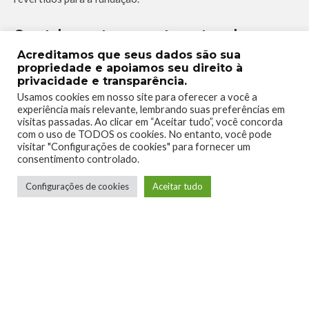
Que tal a gente aumentar este valor e
contribuir ainda mais com a inclusão
Acreditamos que seus dados são sua
destes jogadores especiais!
propriedade e apoiamos seu direito à
privacidade e transparência.
Usamos cookies em nosso site para oferecer a você a
experiência mais relevante, lembrando suas preferências em
visitas passadas. Ao clicar em “Aceitar tudo”, você concorda
com o uso de TODOS os cookies. No entanto, você pode
ABLEGAMERS CHARITY
ABLEGAMERSBR
TAGS
visitar "Configurações de cookies" para fornecer um
consentimento controlado.
SOEVERYONECANPLAY
Configurações de cookies
Aceitar tudo
0
0