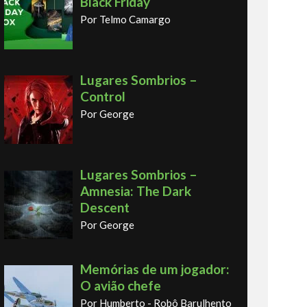
Black Friday
Por Telmo Camargo
Lugares Sombrios –
Control
Por George
Lugares Sombrios –
Amnesia: The Dark
Descent
Por George
Memórias de um jogador:
O avião chefe
Por Humberto - Robô Barulhento