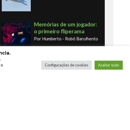
Memórias de um jogador:
o primeiro fliperama
Por Humberto - Robô Barulhento
cia.
o
Os novos Retrôs – Xbox
ra
Configurações de cookies
Aceitar tudo
360 & Ps3
Por George
COMPRE SEUS JOGOS