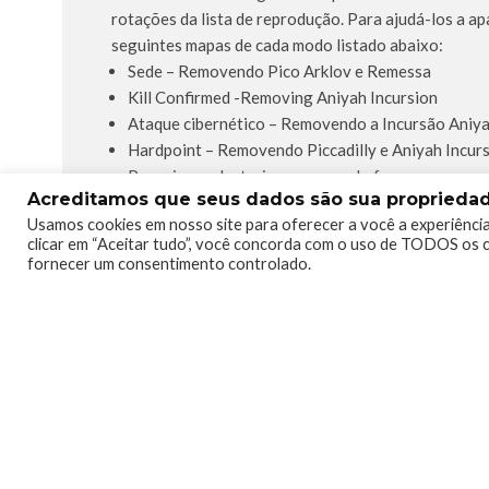
rotações da lista de reprodução. Para ajudá-los a 
seguintes mapas de cada modo listado abaixo:
Sede – Removendo Pico Arklov e Remessa
Kill Confirmed -Removing Aniyah Incursion
Ataque cibernético – Removendo a Incursão Aniy
Hardpoint – Removendo Piccadilly e Aniyah Incur
Pesquisar e destruir – removendo ferrugem
Acreditamos que seus dados são sua propriedade
Usamos cookies em nosso site para oferecer a você a experiência
clicar em “Aceitar tudo”, você concorda com o uso de TODOS os c
fornecer um consentimento controlado.
1
4