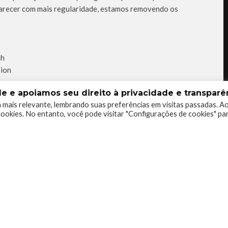
aparecer com mais regularidade, estamos removendo os
ah
sion
 e apoiamos seu direito à privacidade e transparên
 mais relevante, lembrando suas preferências em visitas passadas. A
ookies. No entanto, você pode visitar "Configurações de cookies" pa
0
0
0