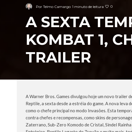
0
Por
Telmo Camargo
1 minuto de leitura
A SEXTA TE
KOMBAT 1, C
TRAILER
A Warner Bros. Games divulgou hoje um novo trailer 
Reptile, a sexta desde a estréia do game. A nova leva 
como o chefe principal no modo Invasões. Esta temporad
contra chefes e recompensas, como skins de personag
Zaterrano, Sub-Zero Komodo de Cristal, Sindel Rainha
Entrópico, Reptile Lagarto do Trovão e muito mais, t