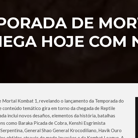
MPORADA DE MOR
HEGA HOJE COM
de Mortal Kombat 1, revelando o lançamento da Temporada do
de conteúdo temático gira em torno da chegada de Reptile
a inclui novos desafios, elementos da história, batalhas
ens como Baraka Picada de Cobra, Kenshi Esgrimista
 Serpentina, General Shao General Krocodiliano, Havik Ouro
odos obtidos através do modo Invasões e da Kombat League. A