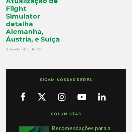
Atualização de
Flight
Simulator
detalha
Alemanha,
Áustria, e Suíça
8 de setembro de 2021
SIGAM NOSSAS REDES
COLUNISTAS
Recomendações para a