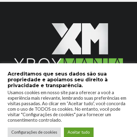
Acreditamos que seus dados são sua
propriedade e apoiamos seu direito à
2020 © Xboxmania. Todos os Direitos Reservados.
privacidade e transparência.
Usamos cookies em nosso site para oferecer a você a
SOBRE O XBOX MANIA
CONTATO
experiência mais relevante, lembrando suas preferências em
visitas passadas. Ao clicar em “Aceitar tudo”, você concorda
ENCONTROU UM PROBLEMA?
com o uso de TODOS os cookies. No entanto, você pode
visitar "Configurações de cookies" para fornecer um
consentimento controlado.
Configurações de cookies
Aceitar tudo