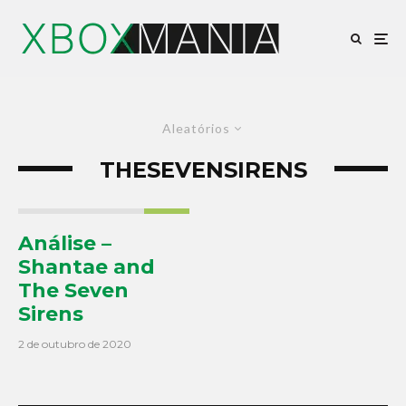
Aleatórios
THESEVENSIRENS
8.5
Análise –
Shantae and
The Seven
Sirens
2 de outubro de 2020