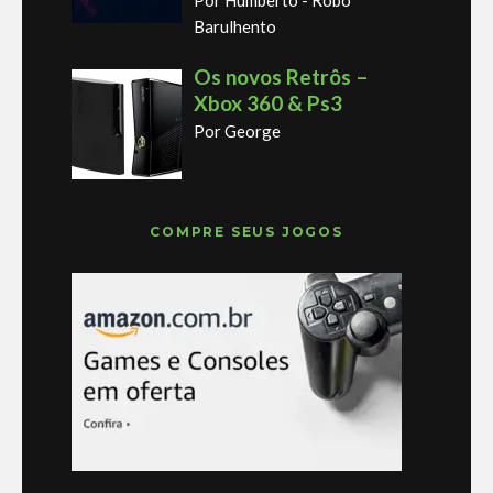
Por Humberto - Robô
Barulhento
Os novos Retrôs –
Xbox 360 & Ps3
Por George
COMPRE SEUS JOGOS