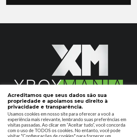
Acreditamos que seus dados são sua
propriedade e apoiamos seu direito à
2020 © Xboxmania. Todos os Direitos Reservados.
privacidade e transparência.
Usamos cookies em nosso site para oferecer a você a
SOBRE O XBOX MANIA
CONTATO
experiência mais relevante, lembrando suas preferências em
visitas passadas. Ao clicar em “Aceitar tudo”, você concorda
ENCONTROU UM PROBLEMA?
com o uso de TODOS os cookies. No entanto, você pode
visitar "Configurações de cookies" para fornecer um